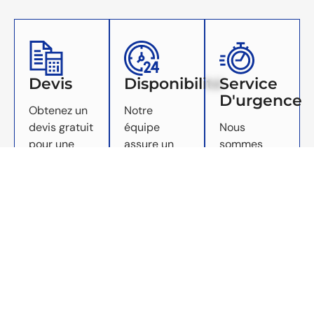
Devis
Disponibilité
Service
D'urgence
Obtenez un
Notre
devis gratuit
équipe
Nous
pour une
assure un
sommes
estimation
service à la
prêts à
claire des
clientèle
intervenir
coûts et du
exceptionnel
rapidement
calendrier
et est
en cas de
de votre
toujours
situation
projet, afin
disponible
critique
de prendre
pour vous
pour
des
aider à
minimiser
décisions
répondre
les dégâts
éclairées et
aux
et garantir