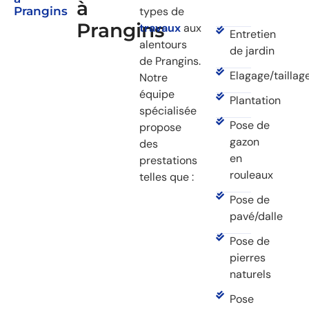
à
Prangins
types de
Prangins
travaux
aux
Entretien
alentours
de jardin
de Prangins.
Elagage/taillag
Notre
équipe
Plantation
spécialisée
Pose de
propose
gazon
des
en
prestations
rouleaux
telles que :
Pose de
pavé/dalle
Pose de
pierres
naturels
Pose