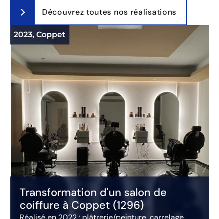
Découvrez toutes nos réalisations
2023, Coppet
2
Transformation d'un salon de
coiffure à Coppet (1296)
Réalisé en 2022 : plâtrerie/peinture, carrelage,