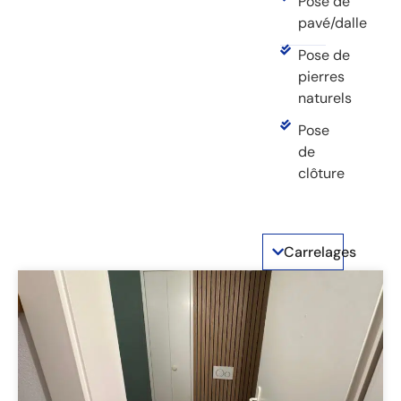
Pose de
pavé/dalle
Pose de
pierres
naturels
Pose
de
clôture
Carrelages