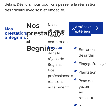
délais. Dès lors, nous pourrons passer à la réalisation
des travaux avec soin et efficacité.
Nos
Nous
Aménagement
Nos
offrons un
extérieur
prestations
prestations
service
à Begnins
à
complet de
Begnins
travaux
Entretien
dans la
de jardin
région de
Elagage/taillag
Begnins.
Nos
Plantation
professionnels
Pose de
réalisent
gazon
notamment :
en
rouleaux