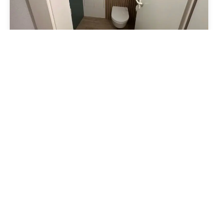
Nos services
Revêtement de sol
Voulez-vous refaire votre sol ou installer du
carrelage ? Notre équipe MSG Rénovation
installera le sol de votre choix.