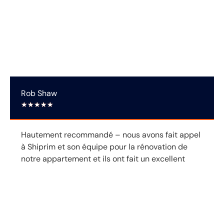
Avis des clients
Rob Shaw
★
★
★
★
★
Hautement recommandé – nous avons fait appel
à Shiprim et son équipe pour la rénovation de
notre appartement et ils ont fait un excellent
travail. Il est toujours accommodant,
professionnel et capable de suggérer de bonnes
solutions de rénovation. Nous utiliserions
volontiers ses services à nouveau pour des
projets futurs.